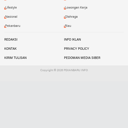
Lifestyle
Lowongan Kerja
Nasional
Olahraga
Pekanbaru
Riau
REDAKSI
INFO IKLAN
KONTAK
PRIVACY POLICY
KIRIM TULISAN
PEDOMAN MEDIA SIBER
Copyright ©
2026 PEKANBARU INFO