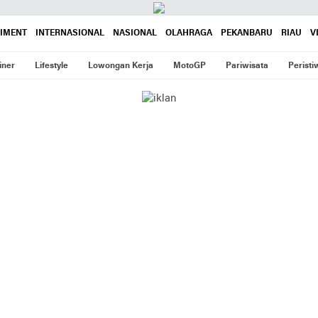
AIMENT
INTERNASIONAL
NASIONAL
OLAHRAGA
PEKANBARU
RIAU
V
iner
Lifestyle
Lowongan Kerja
MotoGP
Pariwisata
Peristi