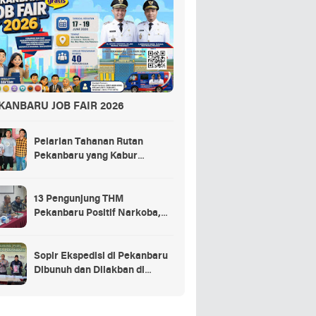
KANBARU JOB FAIR 2026
Pelarian Tahanan Rutan
Pekanbaru yang Kabur
Berakhir di Tempat Masak
Rendang Kurban
13 Pengunjung THM
Pekanbaru Positif Narkoba,
Ada Selebgram dan Anak
Bupati?
Sopir Ekspedisi di Pekanbaru
Dibunuh dan Dilakban di
Dalam Truk, 3 Pelaku
Ditangkap