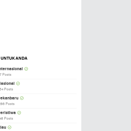
 UNTUK ANDA
nternasional
7 Posts
asional
64 Posts
ekanbaru
286 Posts
eristiwa
48 Posts
iau