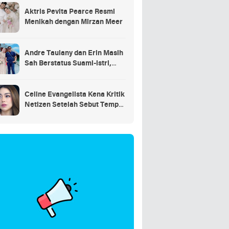
Aktris Pevita Pearce Resmi
Menikah dengan Mirzan Meer
Andre Taulany dan Erin Masih
Sah Berstatus Suami-istri,
engadilan Agama Tolak
Gugatan Cerai
Celine Evangelista Kena Kritik
Netizen Setelah Sebut Tempe
Makanan Orang Miskin