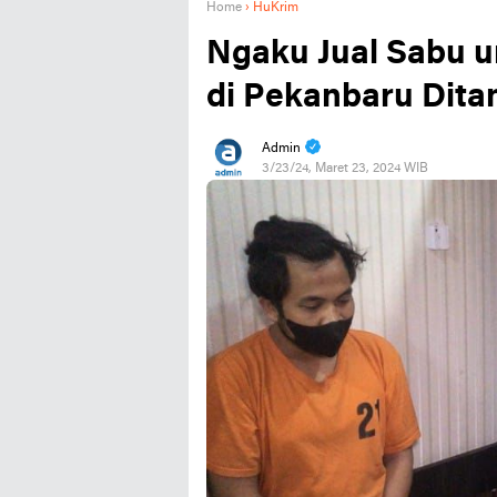
Home
›
HuKrim
Ngaku Jual Sabu un
di Pekanbaru Dit
Admin
3/23/24, Maret 23, 2024 WIB