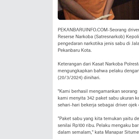
PEKANBARUINFO.COM-Seorang driver o
Reserse Narkoba (Satresnarkob) Kepoli
pengedaran narkotika jenis sabu di Ja
Pekanbaru Kota.
Keterangan dari Kasat Narkoba Polres
mengungkapkan bahwa pelaku dengan i
(20/3/2024) dinihari.
"Kami berhasil mengamankan seorang pe
kami menyita 342 paket sabu ukuran ke
sehari-hari bekerja sebagai driver oje
“Paket sabu yang kita temukan yaitu d
senilai Rp100 ribu. Pelaku mengaku ba
dalam semalam," kata Manapar Situmea