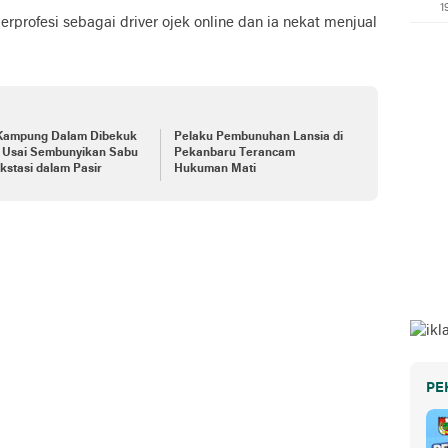
1
profesi sebagai driver ojek online dan ia nekat menjual
 Kampung Dalam Dibekuk
Pelaku Pembunuhan Lansia di
i Usai Sembunyikan Sabu
Pekanbaru Terancam
kstasi dalam Pasir
Hukuman Mati
PE