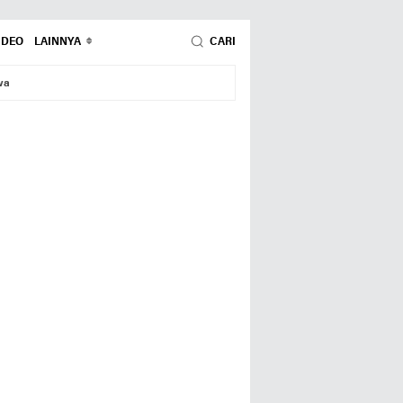
IDEO
LAINNYA
CARI
wa