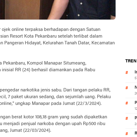
jek online terpaksa berhadapan dengan Satuan
sian Resort Kota Pekanbaru setelah terlibat dalam
lan Pangeran Hidayat, Kelurahan Tanah Datar, Kecamatan
TREN
ta Pekanbaru, Kompol Manapar Situmeang,
nisial RR (24) berhasil diamankan pada Rabu
I
5
N
ngedar narkotika jenis sabu. Dari tangan pelaku RR,
2
cil, 7 paket ukuran sedang, dan sejumlah uang. Pelaku
P
k online," ungkap Manapar pada Jumat (22/3/2024).
1
engan berat kotor 108,18 gram yang sudah dipaketkan
P
ru menjadi penjual narkoba dengan upah Rp500 ribu
2
ng, Jumat (22/03/2024).
R