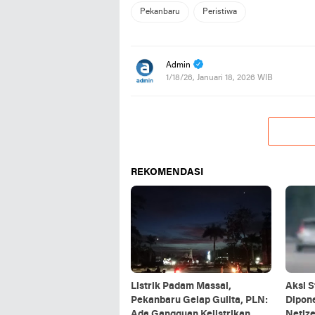
Pekanbaru
Peristiwa
Admin
1/18/26, Januari 18, 2026 WIB
REKOMENDASI
Listrik Padam Massal,
Aksi S
Pekanbaru Gelap Gulita, PLN:
Dipon
Ada Gangguan Kelistrikan
Netize