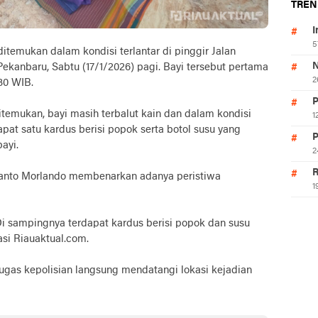
TREN
I
5
emukan dalam kondisi terlantar di pinggir Jalan
N
ekanbaru, Sabtu (17/1/2026) pagi. Bayi tersebut pertama
2
.30 WIB.
P
emukan, bayi masih terbalut kain dan dalam kondisi
1
apat satu kardus berisi popok serta botol susu yang
P
ayi.
2
R
Santo Morlando membenarkan adanya peristiwa
1
Di sampingnya terdapat kardus berisi popok dan susu
asi Riauaktual.com.
ugas kepolisian langsung mendatangi lokasi kejadian