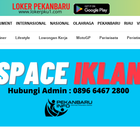
AIMENT
INTERNASIONAL
NASIONAL
OLAHRAGA
PEKANBARU
RIAU
V
iner
Lifestyle
Lowongan Kerja
MotoGP
Pariwisata
Peristi