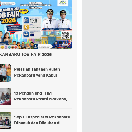
KANBARU JOB FAIR 2026
Pelarian Tahanan Rutan
Pekanbaru yang Kabur
Berakhir di Tempat Masak
Rendang Kurban
13 Pengunjung THM
Pekanbaru Positif Narkoba,
Ada Selebgram dan Anak
Bupati?
Sopir Ekspedisi di Pekanbaru
Dibunuh dan Dilakban di
Dalam Truk, 3 Pelaku