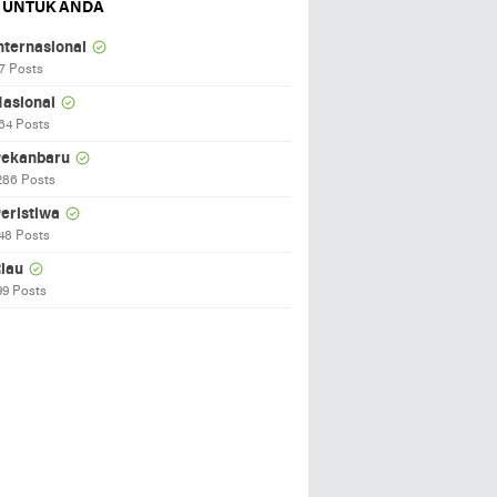
 UNTUK ANDA
nternasional
7 Posts
asional
64 Posts
ekanbaru
286 Posts
eristiwa
48 Posts
iau
99 Posts