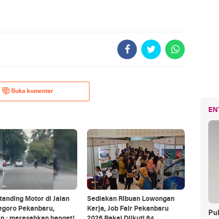
Buka komentar
EN
tanding Motor di Jalan
Sediakan Ribuan Lowongan
egoro Pekanbaru,
Kerja, Job Fair Pekanbaru
Pul
n : meresahkan banget!
2026 Bakal Diikuti 64