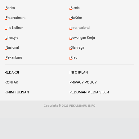
Berita
Bisnis
Entertaiment
HuKrim
Info Kuliner
Internasional
Lifestyle
Lowongan Kerja
Nasional
Olahraga
Pekanbaru
Riau
REDAKSI
INFO IKLAN
KONTAK
PRIVACY POLICY
KIRIM TULISAN
PEDOMAN MEDIA SIBER
Copyright ©
2026 PEKANBARU INFO