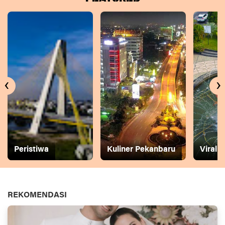
‹
›
Peristiwa
Kuliner Pekanbaru
Viral
REKOMENDASI