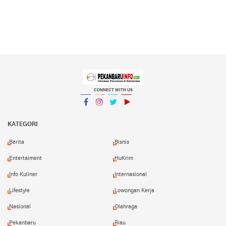
CONNECT WITH US
Facebook
Instagram
Twitter
YouTube
YouTube
KATEGORI
Berita
Bisnis
Entertaiment
HuKrim
Info Kuliner
Internasional
Lifestyle
Lowongan Kerja
Nasional
Olahraga
Pekanbaru
Riau