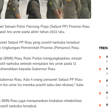
tuan Polisi Pamong Praja (Satpol PP) Provinsi Riau
asil tes urine pada akhir tahun 2022 lalu.
nel Satpol PP Riau yang positif narkoba tersebut
i lingkungan Pemerintah Provinsi (Pemprov) Riau.
TREN
I
l (BNN) Riau, Rizki Purba mengungkapkan, empat
5
itif narkoba setelah menjalani tes urine pada 12
 diserahkan kepada Gubernur Riau.
N
2
ubernur Riau. Ada 4 orang personel Satpol PP Riau
P
tes urine itu mereka positif sabu dan ekstasi," kata
1
P
2
k BNN Riau juga menyarankan tindakan rehabilitasi
R
sitif narkoba tersebut.