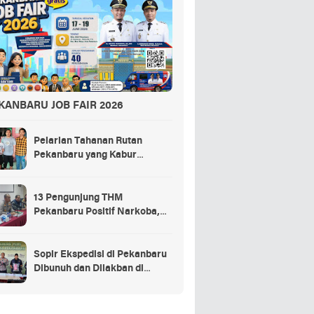
KANBARU JOB FAIR 2026
Pelarian Tahanan Rutan
Pekanbaru yang Kabur
Berakhir di Tempat Masak
Rendang Kurban
13 Pengunjung THM
Pekanbaru Positif Narkoba,
Ada Selebgram dan Anak
Bupati?
Sopir Ekspedisi di Pekanbaru
Dibunuh dan Dilakban di
Dalam Truk, 3 Pelaku
Ditangkap