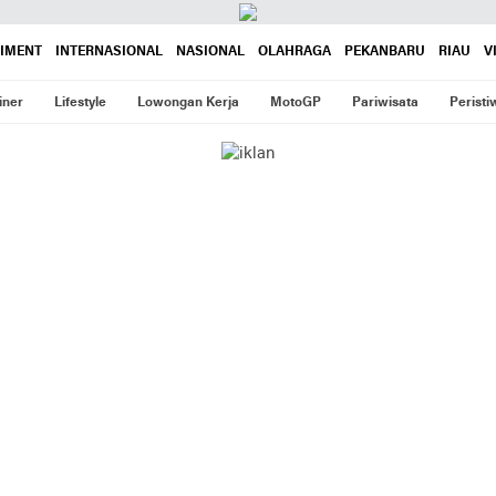
AIMENT
INTERNASIONAL
NASIONAL
OLAHRAGA
PEKANBARU
RIAU
V
iner
Lifestyle
Lowongan Kerja
MotoGP
Pariwisata
Peristi