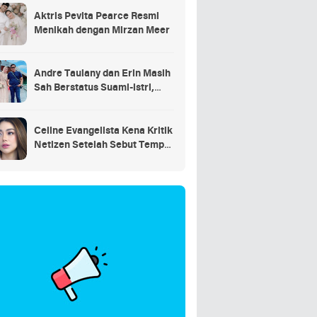
Aktris Pevita Pearce Resmi
Menikah dengan Mirzan Meer
Andre Taulany dan Erin Masih
Sah Berstatus Suami-istri,
engadilan Agama Tolak
Gugatan Cerai
Celine Evangelista Kena Kritik
Netizen Setelah Sebut Tempe
Makanan Orang Miskin