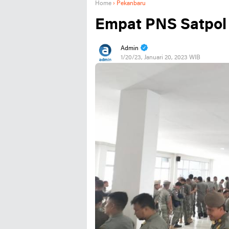
Home
›
Pekanbaru
Empat PNS Satpol 
Admin
1/20/23, Januari 20, 2023 WIB