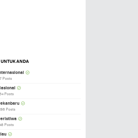
 UNTUK ANDA
nternasional
7 Posts
asional
64 Posts
ekanbaru
286 Posts
eristiwa
48 Posts
iau