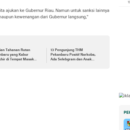
1
 kita ajukan ke Gubernur Riau. Namun untuk sanksi lainnya
 maupun kewenangan dari Gubernur langsung,"
ian Tahanan Rutan
13 Pengunjung THM
nbaru yang Kabur
Pekanbaru Positif Narkoba,
khir di Tempat Masak
Ada Selebgram dan Anak
ang Kurban
Bupati?
PE