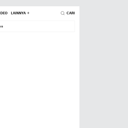
IDEO
LAINNYA
CARI
wa