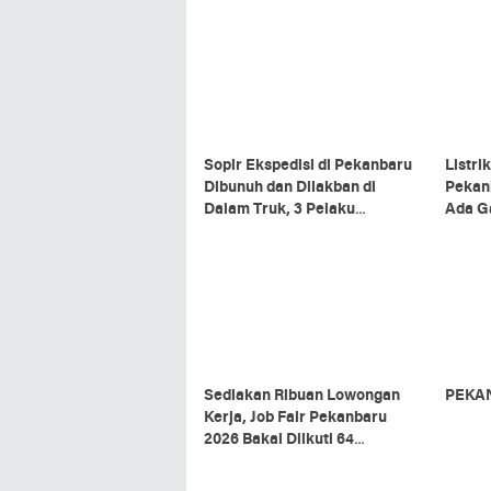
Sopir Ekspedisi di Pekanbaru
Listri
Dibunuh dan Dilakban di
Pekanb
Dalam Truk, 3 Pelaku
Ada G
Ditangkap
Siste
Sediakan Ribuan Lowongan
PEKAN
Kerja, Job Fair Pekanbaru
2026 Bakal Diikuti 64
Perusahaan