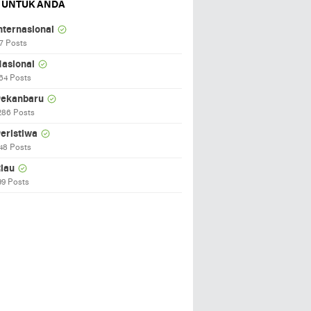
 UNTUK ANDA
nternasional
7 Posts
asional
64 Posts
ekanbaru
286 Posts
eristiwa
48 Posts
iau
99 Posts