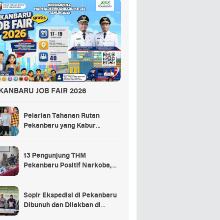
KANBARU JOB FAIR 2026
Pelarian Tahanan Rutan
Pekanbaru yang Kabur
Berakhir di Tempat Masak
Rendang Kurban
13 Pengunjung THM
Pekanbaru Positif Narkoba,
Ada Selebgram dan Anak
Bupati?
Sopir Ekspedisi di Pekanbaru
Dibunuh dan Dilakban di
Dalam Truk, 3 Pelaku