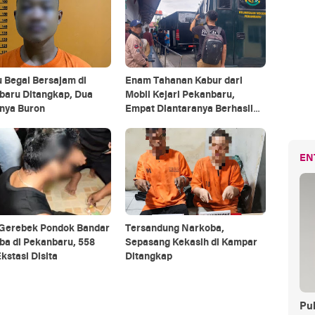
 Begal Bersajam di
Enam Tahanan Kabur dari
baru Ditangkap, Dua
Mobil Kejari Pekanbaru,
nya Buron
Empat Diantaranya Berhasil
Ditangkap
EN
i Gerebek Pondok Bandar
Tersandung Narkoba,
ba di Pekanbaru, 558
Sepasang Kekasih di Kampar
Ekstasi Disita
Ditangkap
Pul