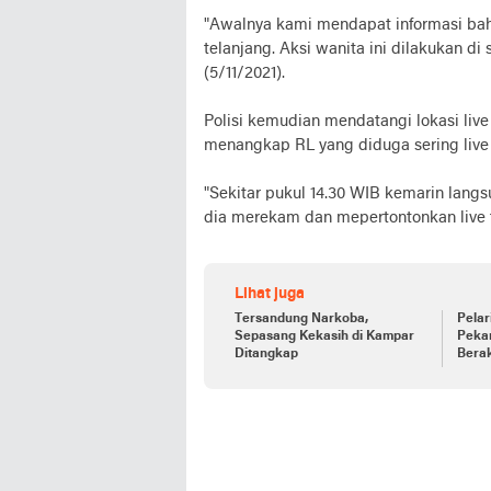
"Awalnya kami mendapat informasi ba
telanjang. Aksi wanita ini dilakukan di 
(5/11/2021).
Polisi kemudian mendatangi lokasi live
menangkap RL yang diduga sering live 
"Sekitar pukul 14.30 WIB kemarin lan
dia merekam dan mepertontonkan live te
Lihat juga
Tersandung Narkoba,
Pelar
Sepasang Kekasih di Kampar
Peka
Ditangkap
Bera
Rend