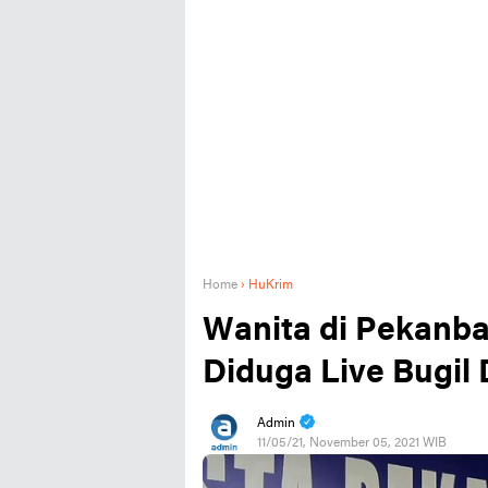
Home
›
HuKrim
Wanita di Pekanba
Diduga Live Bugil 
Admin
11/05/21, November 05, 2021 WIB