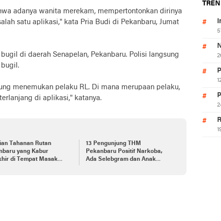
TREN
hwa adanya wanita merekam, mempertontonkan dirinya
I
salah satu aplikasi," kata Pria Budi di Pekanbaru, Jumat
5
N
 bugil di daerah Senapelan, Pekanbaru. Polisi langsung
2
bugil.
P
1
gsung menemukan pelaku RL. Di mana merupaan pelaku,
P
rlanjang di aplikasi," katanya.
2
R
1
ian Tahanan Rutan
13 Pengunjung THM
nbaru yang Kabur
Pekanbaru Positif Narkoba,
khir di Tempat Masak
Ada Selebgram dan Anak
ang Kurban
Bupati?