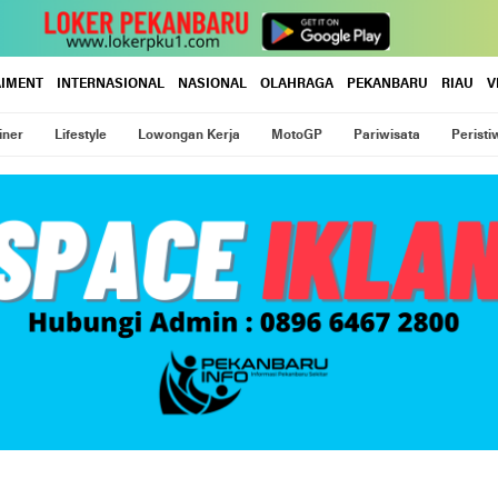
AIMENT
INTERNASIONAL
NASIONAL
OLAHRAGA
PEKANBARU
RIAU
V
iner
Lifestyle
Lowongan Kerja
MotoGP
Pariwisata
Peristi