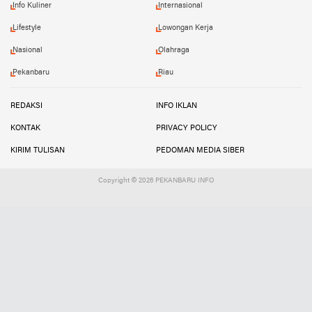
Info Kuliner
Internasional
Lifestyle
Lowongan Kerja
Nasional
Olahraga
Pekanbaru
Riau
REDAKSI
INFO IKLAN
KONTAK
PRIVACY POLICY
KIRIM TULISAN
PEDOMAN MEDIA SIBER
Copyright ©
2026 PEKANBARU INFO