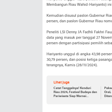
Membangun Riau Wahid-Hariyanto) ini 
Kemudian disusul paslon Gubernur Ria
persen, dan paslon Gubernur Riau nomo
Peneliti LSI Denny JA Fadhli Fakhri Fa
data yang masuk per tanggal 27 Novem
persen dengan partisipasi pemilih seba
Hariyanto unggul di angka 43,98 pers
30,79 persen, dan posisi ketiga pasan
terangnya, Kamis (28/11/2024).
Lihat juga
Catat Tanggalnya! Kenduri
Paks
Riau 2024, Festival Budaya dan
Oral,
Pariwisata Siap Warnai
Dita
Pekanbaru