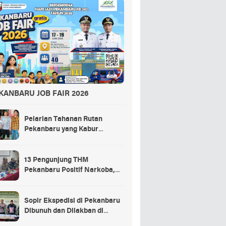
KANBARU JOB FAIR 2026
Pelarian Tahanan Rutan
Pekanbaru yang Kabur
Berakhir di Tempat Masak
Rendang Kurban
13 Pengunjung THM
Pekanbaru Positif Narkoba,
Ada Selebgram dan Anak
Bupati?
Sopir Ekspedisi di Pekanbaru
Dibunuh dan Dilakban di
Dalam Truk, 3 Pelaku