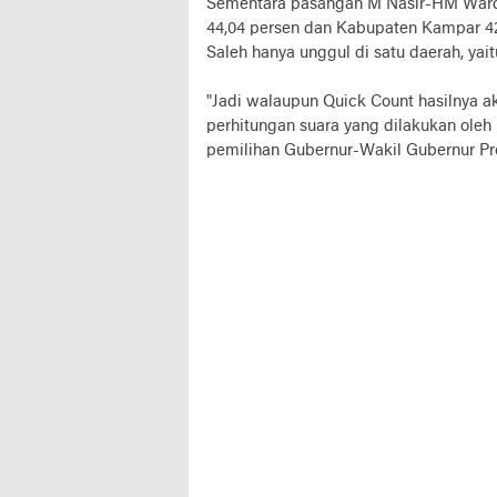
Sementara pasangan M Nasir-HM Warda
44,04 persen dan Kabupaten Kampar 
Saleh hanya unggul di satu daerah, yai
"Jadi walaupun Quick Count hasilnya a
perhitungan suara yang dilakukan oleh 
pemilihan Gubernur-Wakil Gubernur Prov