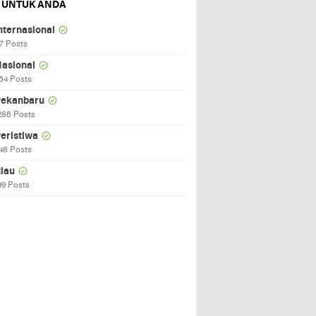
 UNTUK ANDA
nternasional
7 Posts
asional
64 Posts
ekanbaru
286 Posts
eristiwa
48 Posts
iau
99 Posts