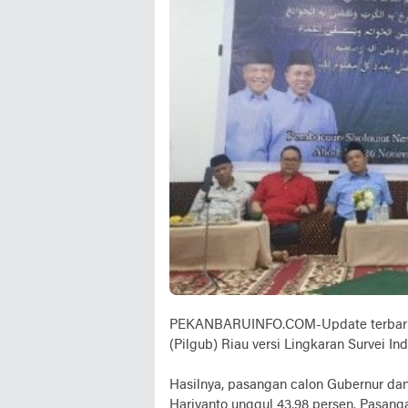
PEKANBARUINFO.COM-Update terbaru p
(Pilgub) Riau versi Lingkaran Survei In
Hasilnya, pasangan calon Gubernur da
Hariyanto unggul 43,98 persen. Pasa