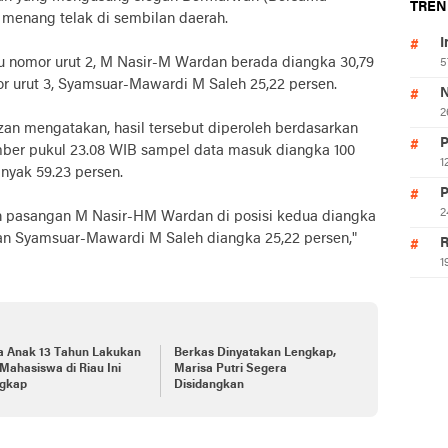
TREN
menang telak di sembilan daerah.
I
u nomor urut 2, M Nasir-M Wardan berada diangka 30,79
5
r urut 3, Syamsuar-Mawardi M Saleh 25,22 persen.
N
2
uzan mengatakan, hasil tersebut diperoleh berdasarkan
P
ber pukul 23.08 WIB sampel data masuk diangka 100
1
nyak 59.23 persen.
P
2
en pasangan M Nasir-HM Wardan di posisi kedua diangka
gan Syamsuar-Mawardi M Saleh diangka 25,22 persen,"
R
1
a Anak 13 Tahun Lakukan
Berkas Dinyatakan Lengkap,
 Mahasiswa di Riau Ini
Marisa Putri Segera
ngkap
Disidangkan