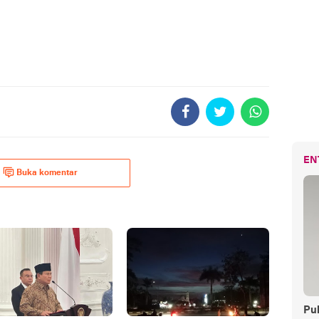
EN
Buka komentar
Pul