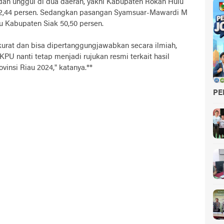
n unggul di dua daerah, yakni Kabupaten Rokan Hulu
42,44 persen. Sedangkan pasangan Syamsuar-Mawardi M
tu Kabupaten Siak 50,50 persen.
kurat dan bisa dipertanggungjawabkan secara ilmiah,
KPU nanti tetap menjadi rujukan resmi terkait hasil
insi Riau 2024," katanya.**
PE