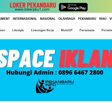
AIMENT
INTERNASIONAL
NASIONAL
OLAHRAGA
PEKANBARU
RIAU
V
iner
Lifestyle
Lowongan Kerja
MotoGP
Pariwisata
Peristi