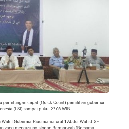
erhitungan cepat (Quick Count) pemilihan gubernur
donesia (LSI) sampai pukul 23.08 WIB.
n Wakil Gubernur Riau nomor urut 1 Abdul Wahid-SF
ngan yang mengusung slogan Bermarwah (Bersama