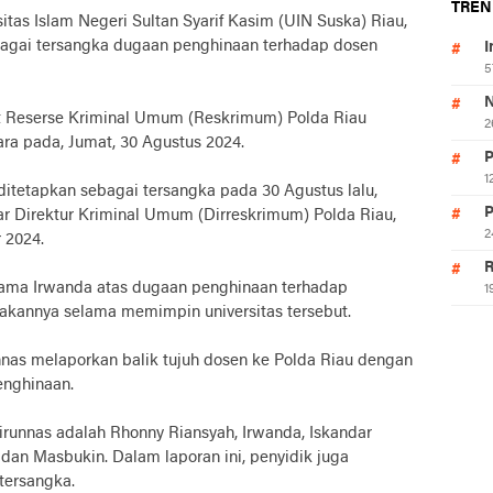
TREN
 Islam Negeri Sultan Syarif Kasim (UIN Suska) Riau,
bagai tersangka dugaan penghinaan terhadap dosen
I
5
N
rat Reserse Kriminal Umum (Reskrimum) Polda Riau
2
ara pada, Jumat, 30 Agustus 2024.
P
1
 ditetapkan sebagai tersangka pada 30 Agustus lalu,
P
ujar Direktur Kriminal Umum (Dirreskrimum) Polda Riau,
2
 2024.
R
nama Irwanda atas dugaan penghinaan terhadap
1
kannya selama memimpin universitas tersebut.
nas melaporkan balik tujuh dosen ke Polda Riau dengan
enghinaan.
runnas adalah Rhonny Riansyah, Irwanda, Iskandar
, dan Masbukin. Dalam laporan ini, penyidik juga
tersangka.