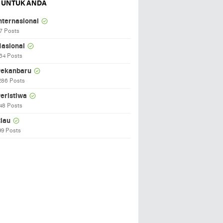
 UNTUK ANDA
nternasional
7 Posts
asional
64 Posts
ekanbaru
286 Posts
eristiwa
48 Posts
iau
99 Posts