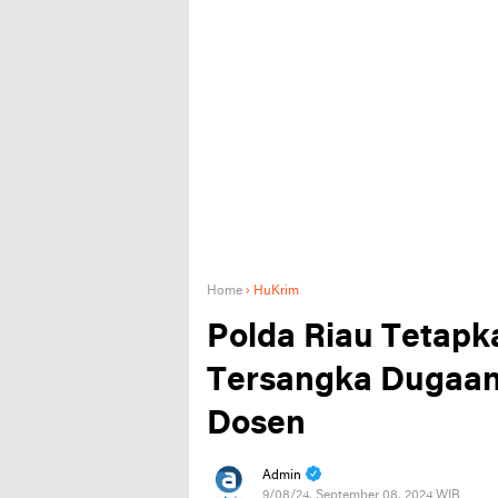
Home
›
HuKrim
Polda Riau Tetapk
Tersangka Dugaan
Dosen
Admin
9/08/24, September 08, 2024 WIB