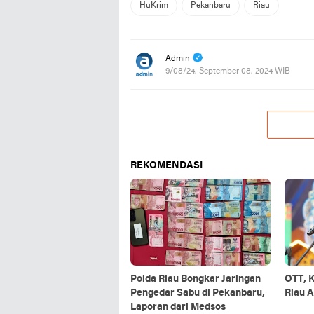
HuKrim
Pekanbaru
Riau
Admin
9/08/24, September 08, 2024 WIB
REKOMENDASI
Polda Riau Bongkar Jaringan
OTT, 
Pengedar Sabu di Pekanbaru,
Riau 
Laporan dari Medsos