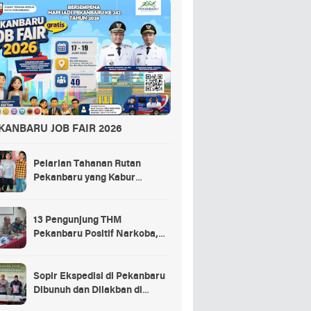
KANBARU JOB FAIR 2026
Pelarian Tahanan Rutan
Pekanbaru yang Kabur
Berakhir di Tempat Masak
Rendang Kurban
13 Pengunjung THM
Pekanbaru Positif Narkoba,
Ada Selebgram dan Anak
Bupati?
Sopir Ekspedisi di Pekanbaru
Dibunuh dan Dilakban di
Dalam Truk, 3 Pelaku