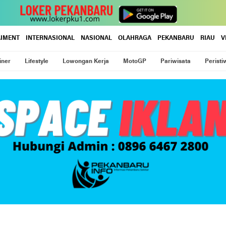
AIMENT
INTERNASIONAL
NASIONAL
OLAHRAGA
PEKANBARU
RIAU
V
iner
Lifestyle
Lowongan Kerja
MotoGP
Pariwisata
Peristi