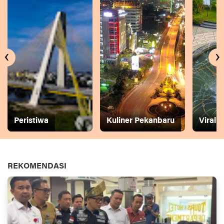
‹
›
Peristiwa
Kuliner Pekanbaru
Viral
REKOMENDASI