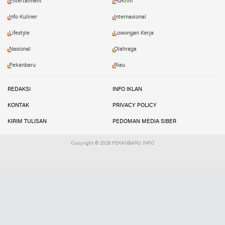
Entertaiment
HuKrim
Info Kuliner
Internasional
Lifestyle
Lowongan Kerja
Nasional
Olahraga
Pekanbaru
Riau
REDAKSI
INFO IKLAN
KONTAK
PRIVACY POLICY
KIRIM TULISAN
PEDOMAN MEDIA SIBER
Copyright ©
2026 PEKANBARU INFO