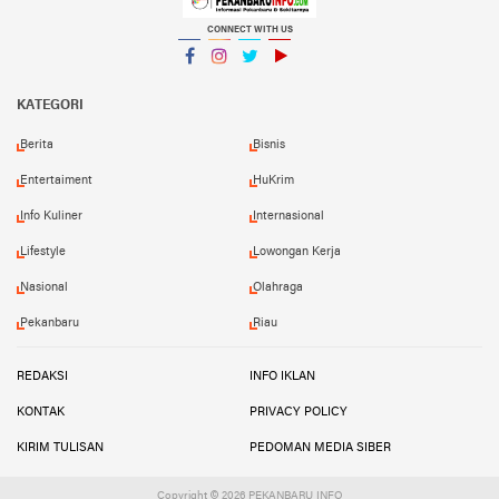
CONNECT WITH US
Facebook
Instagram
Twitter
YouTube
YouTube
KATEGORI
Berita
Bisnis
Entertaiment
HuKrim
Info Kuliner
Internasional
Lifestyle
Lowongan Kerja
Nasional
Olahraga
Pekanbaru
Riau
REDAKSI
INFO IKLAN
KONTAK
PRIVACY POLICY
KIRIM TULISAN
PEDOMAN MEDIA SIBER
Copyright ©
2026 PEKANBARU INFO