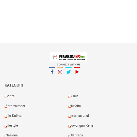
CONNECT WITH US
Facebook
Instagram
Twitter
YouTube
YouTube
KATEGORI
Berita
Bisnis
Entertaiment
HuKrim
Info Kuliner
Internasional
Lifestyle
Lowongan Kerja
Nasional
Olahraga