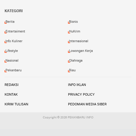
Facebook
Instagram
Twitter
YouTube
YouTube
KATEGORI
Berita
Bisnis
Entertaiment
HuKrim
Info Kuliner
Internasional
Lifestyle
Lowongan Kerja
Nasional
Olahraga
Pekanbaru
Riau
REDAKSI
INFO IKLAN
KONTAK
PRIVACY POLICY
KIRIM TULISAN
PEDOMAN MEDIA SIBER
Copyright ©
2026 PEKANBARU INFO