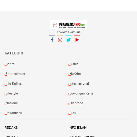
CONNECT WITH US
Facebook
Instagram
Twitter
YouTube
YouTube
KATEGORI
Berita
Bisnis
Entertaiment
HuKrim
Info Kuliner
Internasional
Lifestyle
Lowongan Kerja
Nasional
Olahraga
Pekanbaru
Riau
REDAKSI
INFO IKLAN