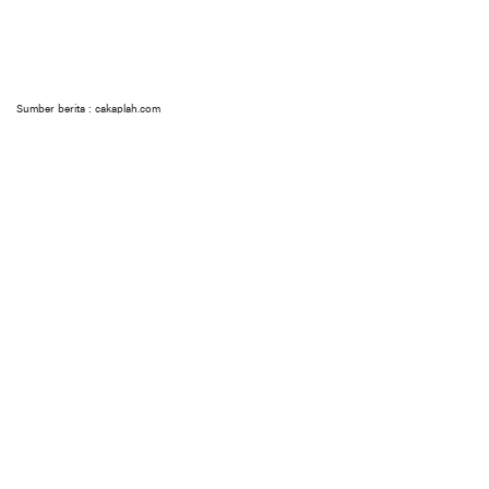
Sumber berita : cakaplah.com