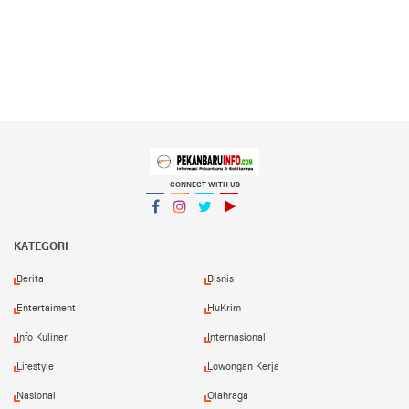
CONNECT WITH US
Facebook
Instagram
Twitter
YouTube
YouTube
KATEGORI
Berita
Bisnis
Entertaiment
HuKrim
Info Kuliner
Internasional
Lifestyle
Lowongan Kerja
Nasional
Olahraga