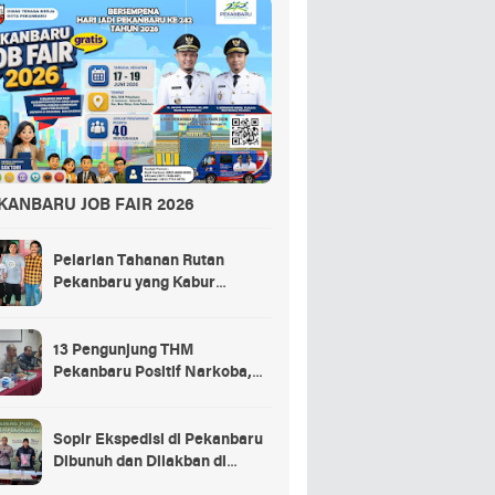
KANBARU JOB FAIR 2026
Pelarian Tahanan Rutan
Pekanbaru yang Kabur
Berakhir di Tempat Masak
Rendang Kurban
13 Pengunjung THM
Pekanbaru Positif Narkoba,
Ada Selebgram dan Anak
Bupati?
Sopir Ekspedisi di Pekanbaru
Dibunuh dan Dilakban di
Dalam Truk, 3 Pelaku