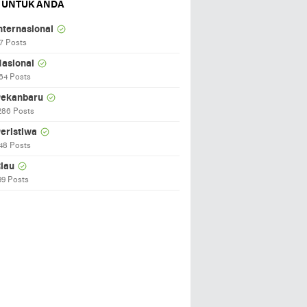
 UNTUK ANDA
nternasional
7 Posts
asional
64 Posts
ekanbaru
286 Posts
eristiwa
48 Posts
iau
99 Posts