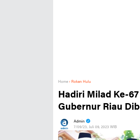
Home
›
Rokan Hulu
Hadiri Milad Ke-6
Gubernur Riau Di
Admin
7/09/23, Juli 09, 2023 WIB