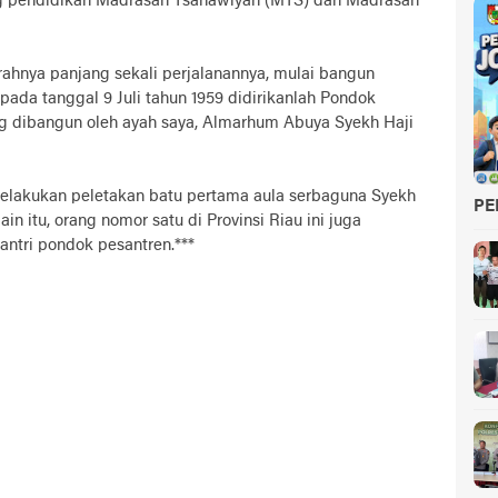
ng pendidikan Madrasah Tsanawiyah (MTS) dan Madrasah
rahnya panjang sekali perjalanannya, mulai bangun
pada tanggal 9 Juli tahun 1959 didirikanlah Pondok
ng dibangun oleh ayah saya, Almarhum Abuya Syekh Haji
elakukan peletakan batu pertama aula serbaguna Syekh
PE
in itu, orang nomor satu di Provinsi Riau ini juga
ntri pondok pesantren.***