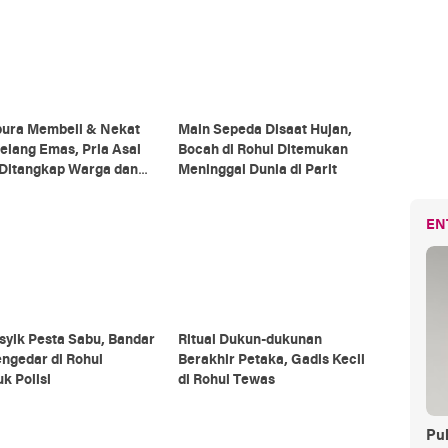
pura Membeli & Nekat
Main Sepeda Disaat Hujan,
ng Emas, Pria Asal
Bocah di Rohul Ditemukan
 Ditangkap Warga dan
Meninggal Dunia di Parit
EN
syik Pesta Sabu, Bandar
Ritual Dukun-dukunan
ngedar di Rohul
Berakhir Petaka, Gadis Kecil
k Polisi
di Rohul Tewas
Pul