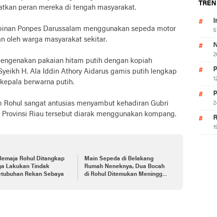
TREN
atkan peran mereka di tengah masyarakat.
I
pinan Ponpes Darussalam menggunakan sepeda motor
5
n oleh warga masyarakat sekitar.
N
2
mengenakan pakaian hitam putih dengan kopiah
P
eikh H. Ala Iddin Athory Aidarus gamis putih lengkap
1
kepala berwarna putih.
P
am Rohul sangat antusias menyambut kehadiran Gubri
2
di Provinsi Riau tersebut diarak menggunakan kompang.
R
1
Remaja Rohul Ditangkap
Main Sepeda di Belakang
ga Lakukan Tindak
Rumah Neneknya, Dua Bocah
etubuhan Rekan Sebaya
di Rohul Ditemukan Meninggal
Terapung Dalam Kolam