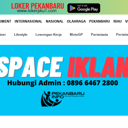
AIMENT
INTERNASIONAL
NASIONAL
OLAHRAGA
PEKANBARU
RIAU
V
iner
Lifestyle
Lowongan Kerja
MotoGP
Pariwisata
Peristi