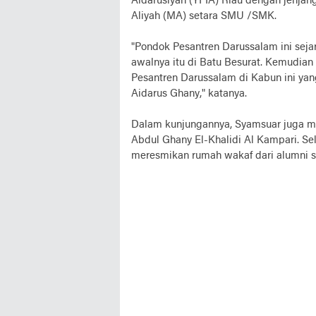
Aidarusiyah (YPIA) Riau dengan jenja
Aliyah (MA) setara SMU /SMK.
"Pondok Pesantren Darussalam ini seja
awalnya itu di Batu Besurat. Kemudian 
Pesantren Darussalam di Kabun ini ya
Aidarus Ghany," katanya.
Dalam kunjungannya, Syamsuar juga m
Abdul Ghany El-Khalidi Al Kampari. Sela
meresmikan rumah wakaf dari alumni sa