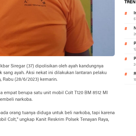
TREN
I
5
N
2
P
1
P
2
r Siregar (37) dipolisikan oleh ayah kandungnya
sang ayah. Aksi nekat ini dilakukan lantaran pelaku
R
an, Rabu (28/6/2023) kemarin.
1
a empat berupa satu unit mobil Colt T120 BM 8512 MI
membeli narkoba.
ada orang tuanya diduga untuk beli narkoba, tapi karena
bil Colt," ungkap Kanit Reskrim Polsek Tenayan Raya,