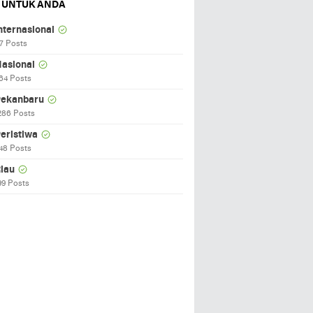
 UNTUK ANDA
nternasional
7 Posts
asional
64 Posts
ekanbaru
286 Posts
eristiwa
48 Posts
iau
99 Posts