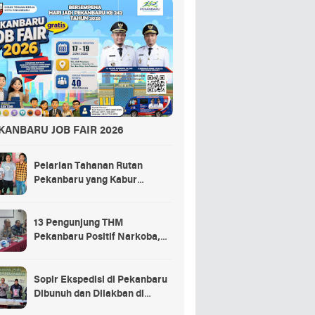
KANBARU JOB FAIR 2026
Pelarian Tahanan Rutan
Pekanbaru yang Kabur
Berakhir di Tempat Masak
Rendang Kurban
13 Pengunjung THM
Pekanbaru Positif Narkoba,
Ada Selebgram dan Anak
Bupati?
Sopir Ekspedisi di Pekanbaru
Dibunuh dan Dilakban di
Dalam Truk, 3 Pelaku