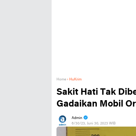
Home
›
HuKrim
Sakit Hati Tak Dib
Gadaikan Mobil O
Admin
6/30/23, Juni 30, 2023 WIB