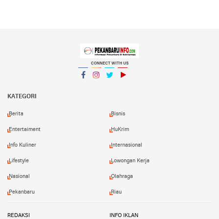
CONNECT WITH US
Facebook
Instagram
Twitter
YouTube
YouTube
KATEGORI
Berita
Bisnis
Entertaiment
HuKrim
Info Kuliner
Internasional
Lifestyle
Lowongan Kerja
Nasional
Olahraga
Pekanbaru
Riau
REDAKSI
INFO IKLAN