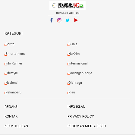
CONNECT WITH US
Facebook
Instagram
Twitter
YouTube
YouTube
KATEGORI
Berita
Bisnis
Entertaiment
HuKrim
Info Kuliner
Internasional
Lifestyle
Lowongan Kerja
Nasional
Olahraga
Pekanbaru
Riau
REDAKSI
INFO IKLAN
KONTAK
PRIVACY POLICY
KIRIM TULISAN
PEDOMAN MEDIA SIBER