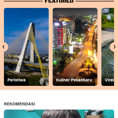
FEATURED
‹
›
Peristiwa
Kuliner Pekanbaru
Viral
REKOMENDASI