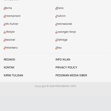
Berita
Bisnis
Entertaiment
HuKrim
Info Kuliner
Internasional
Lifestyle
Lowongan Kerja
Nasional
Olahraga
Pekanbaru
Riau
REDAKSI
INFO IKLAN
KONTAK
PRIVACY POLICY
KIRIM TULISAN
PEDOMAN MEDIA SIBER
Copyright ©
2026 PEKANBARU INFO