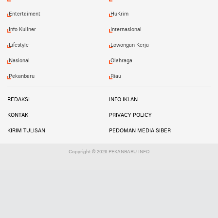
Entertaiment
HuKrim
Info Kuliner
Internasional
Lifestyle
Lowongan Kerja
Nasional
Olahraga
Pekanbaru
Riau
REDAKSI
INFO IKLAN
KONTAK
PRIVACY POLICY
KIRIM TULISAN
PEDOMAN MEDIA SIBER
Copyright ©
2026 PEKANBARU INFO