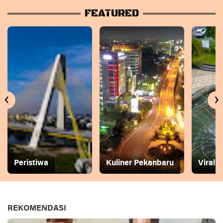
FEATURED
‹
›
Peristiwa
Kuliner Pekanbaru
Viral
REKOMENDASI