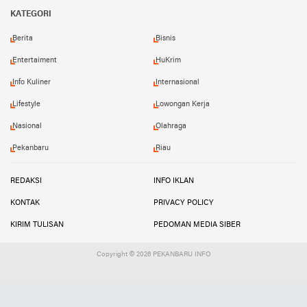
Facebook
Instagram
Twitter
YouTube
YouTube
KATEGORI
Berita
Bisnis
Entertaiment
HuKrim
Info Kuliner
Internasional
Lifestyle
Lowongan Kerja
Nasional
Olahraga
Pekanbaru
Riau
REDAKSI
INFO IKLAN
KONTAK
PRIVACY POLICY
KIRIM TULISAN
PEDOMAN MEDIA SIBER
Copyright ©
2026 PEKANBARU INFO