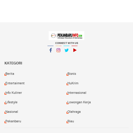
CONNECT WITH US
Facebook
Instagram
Twitter
YouTube
YouTube
KATEGORI
Berita
Bisnis
Entertaiment
HuKrim
Info Kuliner
Internasional
Lifestyle
Lowongan Kerja
Nasional
Olahraga
Pekanbaru
Riau