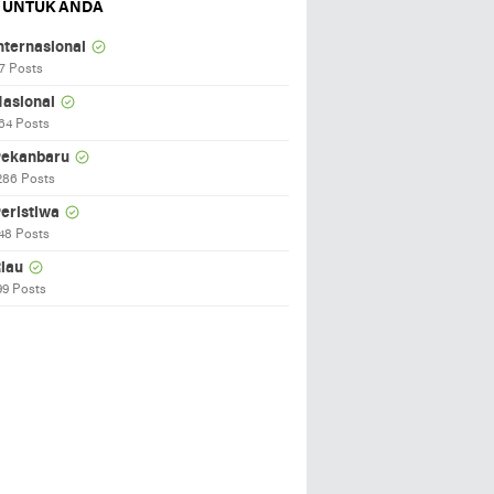
 UNTUK ANDA
nternasional
7 Posts
asional
64 Posts
ekanbaru
286 Posts
eristiwa
48 Posts
iau
99 Posts