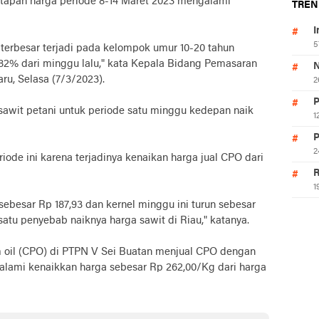
etapan harga periode 8-14 Maret 2023 mengalami
TREN
I
5
terbesar terjadi pada kelompok umur 10-20 tahun
0,82% dari minggu lalu," kata Kepala Bidang Pemasaran
N
ru, Selasa (7/3/2023).
2
P
sawit petani untuk periode satu minggu kedepan naik
1
P
2
ode ini karena terjadinya kenaikan harga jual CPO dari
R
1
sebesar Rp 187,93 dan kernel minggu ini turun sebesar
h satu penyebab naiknya harga sawit di Riau," katanya.
m oil (CPO) di PTPN V Sei Buatan menjual CPO dengan
alami kenaikkan harga sebesar Rp 262,00/Kg dari harga