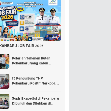
KANBARU JOB FAIR 2026
Pelarian Tahanan Rutan
Pekanbaru yang Kabur
Berakhir di Tempat Masak
Rendang Kurban
13 Pengunjung THM
Pekanbaru Positif Narkoba,
Ada Selebgram dan Anak
Bupati?
Sopir Ekspedisi di Pekanbaru
Dibunuh dan Dilakban di
Dalam Truk, 3 Pelaku