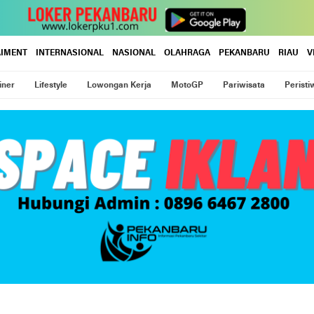
AIMENT
INTERNASIONAL
NASIONAL
OLAHRAGA
PEKANBARU
RIAU
V
iner
Lifestyle
Lowongan Kerja
MotoGP
Pariwisata
Peristi