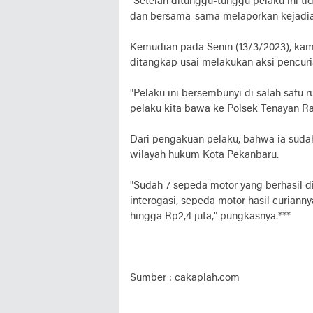
"Setelah ditunggu-tunggu pelaku ini t
dan bersama-sama melaporkan kejadian
Kemudian pada Senin (13/3/2023), kami
ditangkap usai melakukan aksi pencuri
"Pelaku ini bersembunyi di salah satu 
pelaku kita bawa ke Polsek Tenayan Raya
Dari pengakuan pelaku, bahwa ia suda
wilayah hukum Kota Pekanbaru.
"Sudah 7 sepeda motor yang berhasil d
interogasi, sepeda motor hasil curianny
hingga Rp2,4 juta," pungkasnya.***
Sumber : cakaplah.com