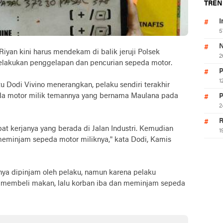
TREN
I
5
N
n kini harus mendekam di balik jeruji Polsek
2
melakukan penggelapan dan pencurian sepeda motor.
P
1
u Dodi Vivino menerangkan, pelaku sendiri terakhir
a motor milik temannya yang bernama Maulana pada
P
2
R
at kerjanya yang berada di Jalan Industri. Kemudian
1
meminjam sepeda motor miliknya," kata Dodi, Kamis
nya dipinjam oleh pelaku, namun karena pelaku
 membeli makan, lalu korban iba dan meminjam sepeda