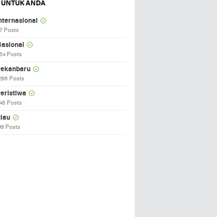
 UNTUK ANDA
nternasional
7 Posts
asional
64 Posts
ekanbaru
286 Posts
eristiwa
48 Posts
iau
99 Posts