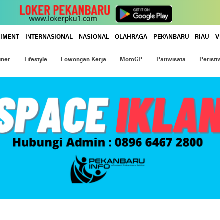
AIMENT
INTERNASIONAL
NASIONAL
OLAHRAGA
PEKANBARU
RIAU
V
iner
Lifestyle
Lowongan Kerja
MotoGP
Pariwisata
Peristi