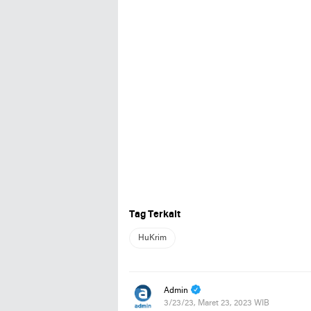
Tag Terkait
HuKrim
Admin
3/23/23, Maret 23, 2023 WIB