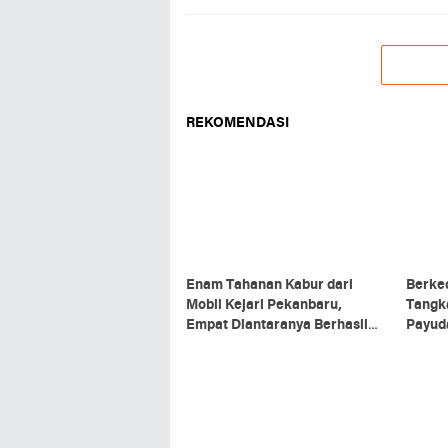
REKOMENDASI
Enam Tahanan Kabur dari
Berked
Mobil Kejari Pekanbaru,
Tangk
Empat Diantaranya Berhasil
Payud
Ditangkap
Beraks