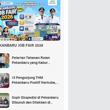
KANBARU JOB FAIR 2026
Pelarian Tahanan Rutan
Pekanbaru yang Kabur
Berakhir di Tempat Masak
Rendang Kurban
13 Pengunjung THM
Pekanbaru Positif Narkoba,
Ada Selebgram dan Anak
Bupati?
Sopir Ekspedisi di Pekanbaru
Dibunuh dan Dilakban di
Dalam Truk, 3 Pelaku