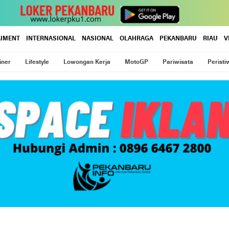
AIMENT
INTERNASIONAL
NASIONAL
OLAHRAGA
PEKANBARU
RIAU
V
iner
Lifestyle
Lowongan Kerja
MotoGP
Pariwisata
Peristi