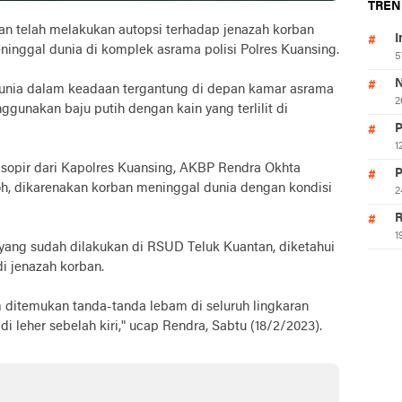
TREN
telah melakukan autopsi terhadap jenazah korban
I
inggal dunia di komplek asrama polisi Polres Kuansing.
5
N
dunia dalam keadaan tergantung di depan kamar asrama
2
gunakan baju putih dengan kain yang terlilit di
P
1
i sopir dari Kapolres Kuansing, AKBP Rendra Okhta
P
oh, dikarenakan korban meninggal dunia dengan kondisi
2
R
1
 yang sudah dilakukan di RSUD Teluk Kuantan, diketahui
i jenazah korban.
 ditemukan tanda-tanda lebam di seluruh lingkaran
 di leher sebelah kiri," ucap Rendra, Sabtu (18/2/2023).