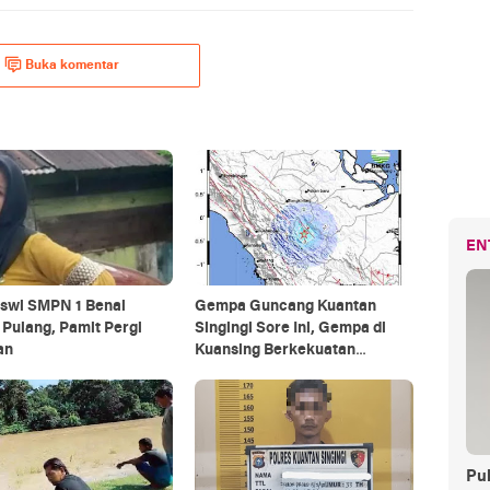
Buka komentar
EN
iswi SMPN 1 Benai
Gempa Guncang Kuantan
Pulang, Pamit Pergi
Singingi Sore Ini, Gempa di
an
Kuansing Berkekuatan
Magnitudo 4.3
Pul