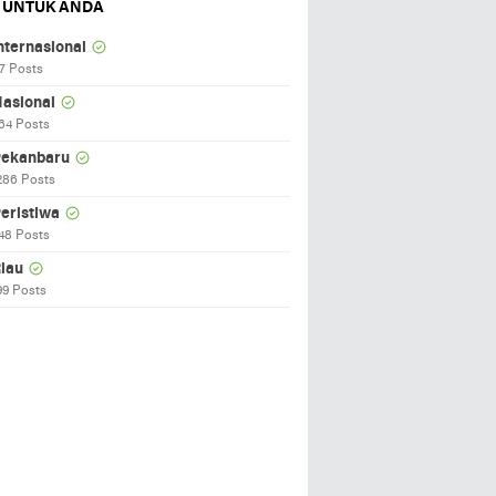
 UNTUK ANDA
nternasional
7 Posts
asional
64 Posts
ekanbaru
286 Posts
eristiwa
48 Posts
iau
99 Posts