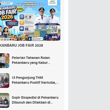
KANBARU JOB FAIR 2026
Pelarian Tahanan Rutan
Pekanbaru yang Kabur
Berakhir di Tempat Masak
Rendang Kurban
13 Pengunjung THM
Pekanbaru Positif Narkoba,
Ada Selebgram dan Anak
Bupati?
Sopir Ekspedisi di Pekanbaru
Dibunuh dan Dilakban di
Dalam Truk, 3 Pelaku