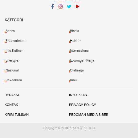
Facebook
Instagram
Twitter
YouTube
YouTube
KATEGORI
Berita
Bisnis
Entertaiment
HuKrim
Info Kuliner
Internasional
Lifestyle
Lowongan Kerja
Nasional
Olahraga
Pekanbaru
Riau
REDAKSI
INFO IKLAN
KONTAK
PRIVACY POLICY
KIRIM TULISAN
PEDOMAN MEDIA SIBER
Copyright ©
2026 PEKANBARU INFO