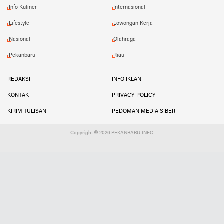
Info Kuliner
Internasional
Lifestyle
Lowongan Kerja
Nasional
Olahraga
Pekanbaru
Riau
REDAKSI
INFO IKLAN
KONTAK
PRIVACY POLICY
KIRIM TULISAN
PEDOMAN MEDIA SIBER
Copyright ©
2026 PEKANBARU INFO