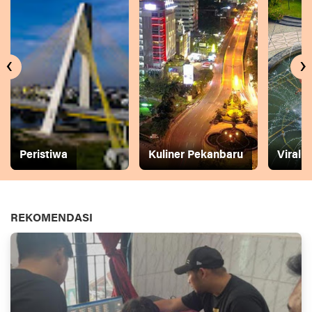
‹
›
Peristiwa
Kuliner Pekanbaru
Viral
REKOMENDASI