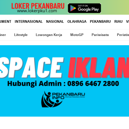
AIMENT
INTERNASIONAL
NASIONAL
OLAHRAGA
PEKANBARU
RIAU
V
iner
Lifestyle
Lowongan Kerja
MotoGP
Pariwisata
Peristi