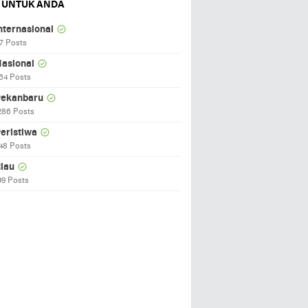
 UNTUK ANDA
nternasional
7 Posts
asional
64 Posts
ekanbaru
286 Posts
eristiwa
48 Posts
iau
99 Posts