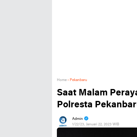
Home
›
Pekanbaru
Saat Malam Peraya
Polresta Pekanba
Admin
1/22/23, Januari 22, 2023 WIB