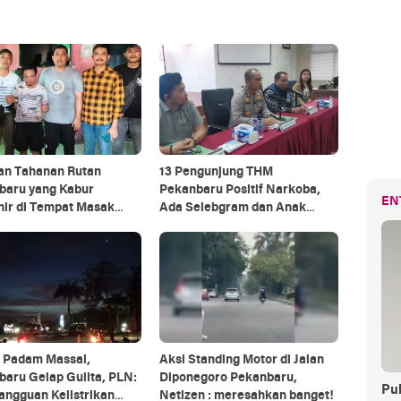
ian Tahanan Rutan
13 Pengunjung THM
baru yang Kabur
Pekanbaru Positif Narkoba,
EN
hir di Tempat Masak
Ada Selebgram dan Anak
ng Kurban
Bupati?
k Padam Massal,
Aksi Standing Motor di Jalan
aru Gelap Gulita, PLN:
Diponegoro Pekanbaru,
Pul
angguan Kelistrikan
Netizen : meresahkan banget!