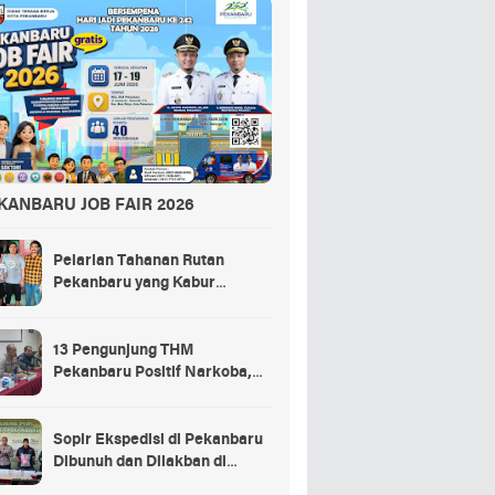
KANBARU JOB FAIR 2026
Pelarian Tahanan Rutan
Pekanbaru yang Kabur
Berakhir di Tempat Masak
Rendang Kurban
13 Pengunjung THM
Pekanbaru Positif Narkoba,
Ada Selebgram dan Anak
Bupati?
Sopir Ekspedisi di Pekanbaru
Dibunuh dan Dilakban di
Dalam Truk, 3 Pelaku