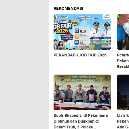
REKOMENDASI
PEKANBARU JOB FAIR 2026
Pelar
Pekan
Berak
Renda
Sopir Ekspedisi di Pekanbaru
Listri
Dibunuh dan Dilakban di
Pekanb
Dalam Truk, 3 Pelaku
Ada G