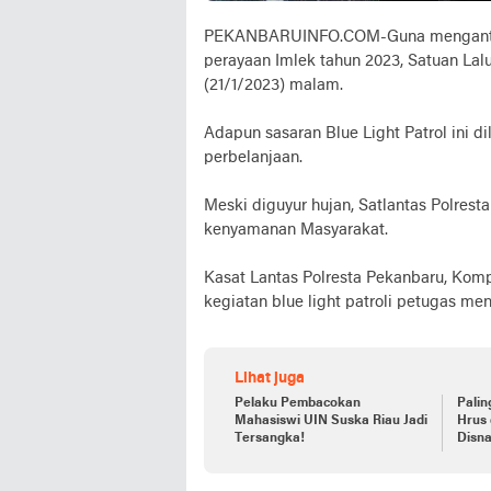
PEKANBARUINFO.COM-Guna mengantisip
perayaan Imlek tahun 2023, Satuan Lalul
(21/1/2023) malam.
Adapun sasaran Blue Light Patrol ini 
perbelanjaan.
Meski diguyur hujan, Satlantas Polres
kenyamanan Masyarakat.
Kasat Lantas Polresta Pekanbaru, Kompo
kegiatan blue light patroli petugas m
Lihat juga
Pelaku Pembacokan
Pali
Mahasiswi UIN Suska Riau Jadi
Hrus 
Tersangka!
Disna
Posk