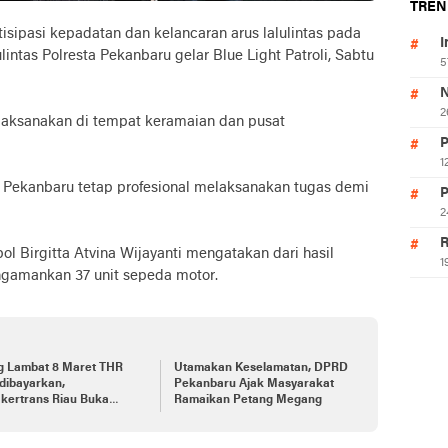
TREN
asi kepadatan dan kelancaran arus lalulintas pada
I
intas Polresta Pekanbaru gelar Blue Light Patroli, Sabtu
5
N
2
dilaksanakan di tempat keramaian dan pusat
P
1
ta Pekanbaru tetap profesional melaksanakan tugas demi
P
2
R
l Birgitta Atvina Wijayanti mengatakan dari hasil
1
engamankan 37 unit sepeda motor.
ng Lambat 8 Maret THR
Utamakan Keselamatan, DPRD
dibayarkan,
Pekanbaru Ajak Masyarakat
kertrans Riau Buka
Ramaikan Petang Megang
o Pengaduan