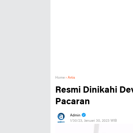
Home
›
Artis
Resmi Dinikahi De
Pacaran
Admin
1/30/23, Januari 30, 2023 WIB