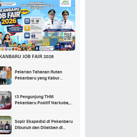
KANBARU JOB FAIR 2026
Pelarian Tahanan Rutan
Pekanbaru yang Kabur
Berakhir di Tempat Masak
Rendang Kurban
13 Pengunjung THM
Pekanbaru Positif Narkoba,
Ada Selebgram dan Anak
Bupati?
Sopir Ekspedisi di Pekanbaru
Dibunuh dan Dilakban di
Dalam Truk, 3 Pelaku