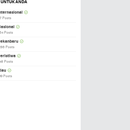
 UNTUK ANDA
nternasional
7 Posts
asional
64 Posts
ekanbaru
286 Posts
eristiwa
48 Posts
iau
99 Posts