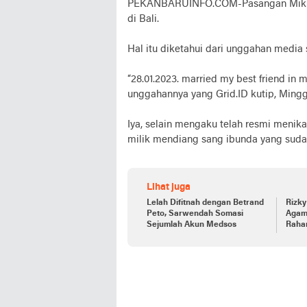
PEKANBARUINFO.COM-Pasangan Mikha 
di Bali.
Hal itu diketahui dari unggahan media
“28.01.2023. married my best friend in 
unggahannya yang Grid.ID kutip, Mingg
Iya, selain mengaku telah resmi meni
milik mendiang sang ibunda yang suda
Lihat juga
Lelah Difitnah dengan Betrand
Rizky
Peto, Sarwendah Somasi
Agam
Sejumlah Akun Medsos
Rahar
Sah!