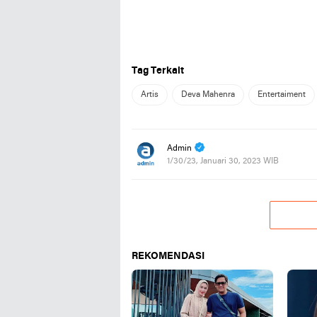
Tag Terkait
Artis
Deva Mahenra
Entertaiment
Admin
1/30/23, Januari 30, 2023 WIB
REKOMENDASI