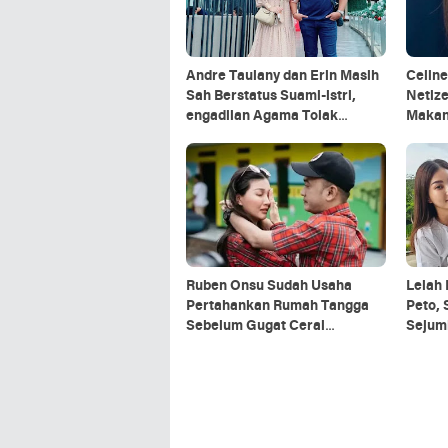
Andre Taulany dan Erin Masih
Celine
Sah Berstatus Suami-istri,
Netiz
engadilan Agama Tolak
Makan
Gugatan Cerai
Ruben Onsu Sudah Usaha
Lelah 
Pertahankan Rumah Tangga
Peto,
Sebelum Gugat Cerai
Sejum
Sarwendah