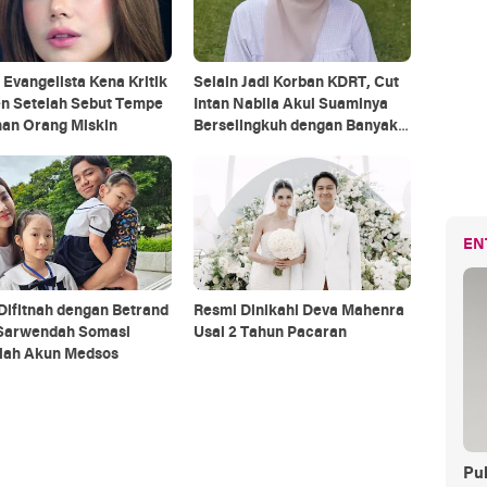
 Evangelista Kena Kritik
Selain Jadi Korban KDRT, Cut
en Setelah Sebut Tempe
Intan Nabila Akui Suaminya
an Orang Miskin
Berselingkuh dengan Banyak
Wanita, Termasuk Temannya
Sendiri
EN
Difitnah dengan Betrand
Resmi Dinikahi Deva Mahenra
 Sarwendah Somasi
Usai 2 Tahun Pacaran
lah Akun Medsos
Pul