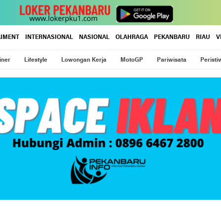
AIMENT
INTERNASIONAL
NASIONAL
OLAHRAGA
PEKANBARU
RIAU
V
iner
Lifestyle
Lowongan Kerja
MotoGP
Pariwisata
Peristi