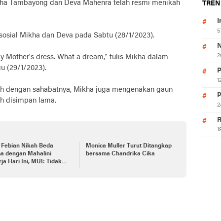
Tambayong dan Deva Mahenra telah resmi menikah
TREN
I
5
 sosial Mikha dan Deva pada Sabtu (28/1/2023).
N
2
my Mother’s dress. What a dream,” tulis Mikha dalam
u (29/1/2023).
P
1
kah dengan sahabatnya, Mikha juga mengenakan gaun
P
h disimpan lama.
2
R
1
 Febian Nikah Beda
Monica Muller Turut Ditangkap
a dengan Mahalini
bersama Chandrika Cika
ja Hari Ini, MUI: Tidak