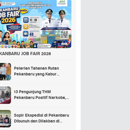
KANBARU JOB FAIR 2026
Pelarian Tahanan Rutan
Pekanbaru yang Kabur
Berakhir di Tempat Masak
Rendang Kurban
13 Pengunjung THM
Pekanbaru Positif Narkoba,
Ada Selebgram dan Anak
Bupati?
Sopir Ekspedisi di Pekanbaru
Dibunuh dan Dilakban di
Dalam Truk, 3 Pelaku