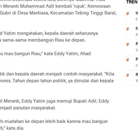
TREN
n Meranti Muhammad Adil kembali 'rujuk'. Kemesraan
 Gubri di Desa Mantiasa, Kecamatan Tebing Tinggi Barat,
I
5
N
d Yatim mengatakan, kepala daerah seharusnya
2
isa sama-sama membangun Riau ke depan.
P
1
au mau bangun Riau," kata Eddy Yatim, Ahad
P
2
tik dan kepala daerah menjadi contoh masyarakat. "Kita
R
onis. Tahun depan tahun politik, ya dimulai dari kepala
1
 Meranti, Eddy Yatim juga memuji Bupati Adil. Eddy
enjadi panutan masyarakat.
dah-mudahan ke depan lebih baik karena mau bangun
," kata dia.