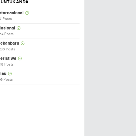
 UNTUK ANDA
nternasional
7 Posts
asional
64 Posts
ekanbaru
286 Posts
eristiwa
48 Posts
iau
99 Posts