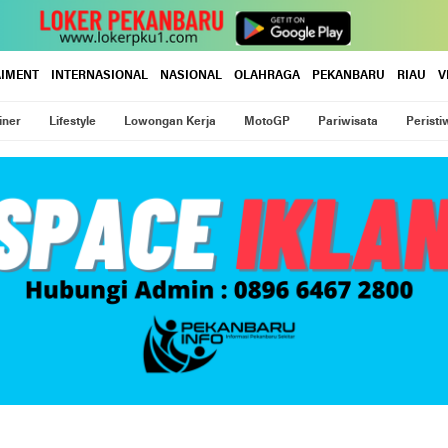
AIMENT
INTERNASIONAL
NASIONAL
OLAHRAGA
PEKANBARU
RIAU
V
iner
Lifestyle
Lowongan Kerja
MotoGP
Pariwisata
Peristi