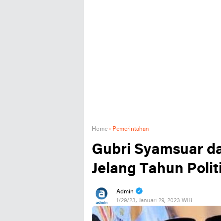
Home
›
Pemerintahan
Gubri Syamsuar dan
Jelang Tahun Polit
Admin
1/29/23, Januari 29, 2023 WIB