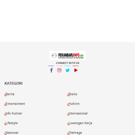
CONNECT WITH US
Facebook
Instagram
Twitter
YouTube
YouTube
KATEGORI
Berita
Bisnis
Entertaiment
HuKrim
Info Kuliner
Internasional
Lifestyle
Lowongan Kerja
Nasional
Olahraga