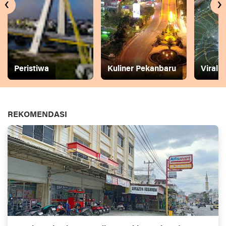
‹
›
Peristiwa
Kuliner Pekanbaru
Viral
REKOMENDASI