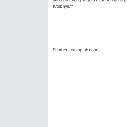
narkoba tolong segera melaporkan kepa
tutupnya.**
Sumber : cakaplah.com