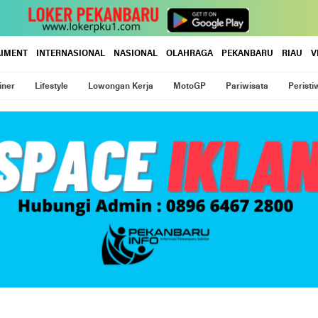
AIMENT
INTERNASIONAL
NASIONAL
OLAHRAGA
PEKANBARU
RIAU
V
iner
Lifestyle
Lowongan Kerja
MotoGP
Pariwisata
Peristi