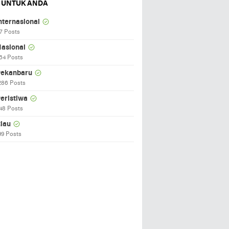
 UNTUK ANDA
nternasional
7 Posts
asional
64 Posts
ekanbaru
286 Posts
eristiwa
48 Posts
iau
99 Posts