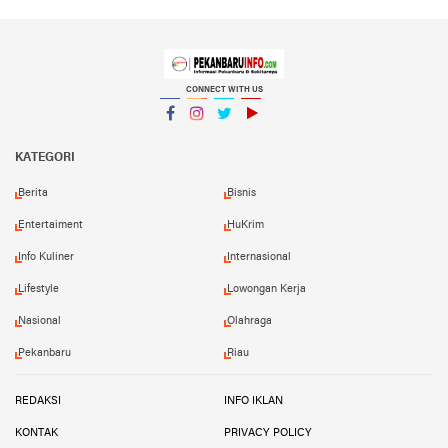
CONNECT WITH US
Facebook
Instagram
Twitter
YouTube
YouTube
KATEGORI
Berita
Bisnis
Entertaiment
HuKrim
Info Kuliner
Internasional
Lifestyle
Lowongan Kerja
Nasional
Olahraga
Pekanbaru
Riau
REDAKSI
INFO IKLAN
KONTAK
PRIVACY POLICY