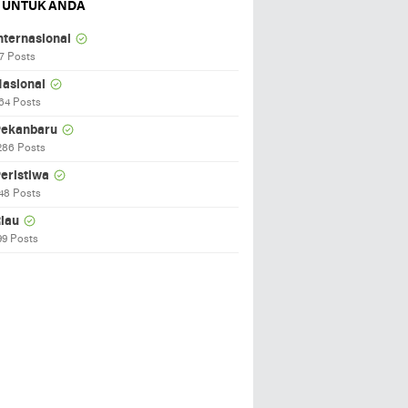
 UNTUK ANDA
nternasional
7 Posts
asional
64 Posts
ekanbaru
286 Posts
eristiwa
48 Posts
iau
99 Posts