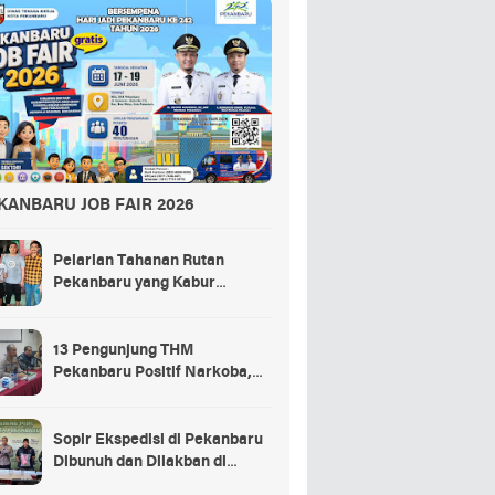
KANBARU JOB FAIR 2026
Pelarian Tahanan Rutan
Pekanbaru yang Kabur
Berakhir di Tempat Masak
Rendang Kurban
13 Pengunjung THM
Pekanbaru Positif Narkoba,
Ada Selebgram dan Anak
Bupati?
Sopir Ekspedisi di Pekanbaru
Dibunuh dan Dilakban di
Dalam Truk, 3 Pelaku