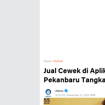
Home
›
HuKrim
Jual Cewek di Aplik
Pekanbaru Tangka
Admin
12/21/22, Desember 21, 2022 WIB