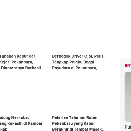
Tahanan Kabur dari
Berkedok Driver Ojol, Polisi
Kejari Pekanbaru,
Tangkap Pelaku Begal
EN
Diantaranya Berhasil
Payudara di Pekanbaru,
gkap
Beraksi di Sejumlah Lokasi
ndung Narkoba,
Pelarian Tahanan Rutan
ang Kekasih di Kampar
Pekanbaru yang Kabur
Pul
gkap
Berakhir di Tempat Masak