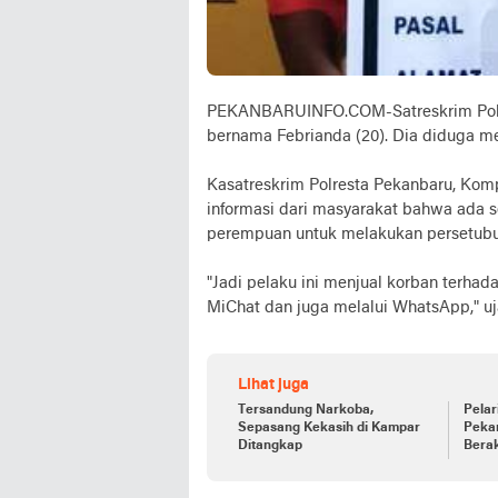
PEKANBARUINFO.COM-Satreskrim Polre
bernama Febrianda (20). Dia diduga me
Kasatreskrim Polresta Pekanbaru, Kom
informasi dari masyarakat bahwa ada 
perempuan untuk melakukan persetubu
"Jadi pelaku ini menjual korban terhad
MiChat dan juga melalui WhatsApp," uja
Lihat juga
Tersandung Narkoba,
Pelar
Sepasang Kekasih di Kampar
Peka
Ditangkap
Bera
Rend