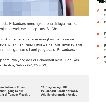
TREN
I
5
N
sta Pekanbaru menangkap pria diduga mucikari,
2
njual cewek melalui aplikasi Mi Chat.
P
1
pol Andrie Setiawan menerangkan, berdasarkan
seorang laki-laki yang menawarkan dan menyediakan
P
han dengan tamu hotel yang ada di Pekanbaru.
2
R
ap tamunya yang ada di Pekanbaru melalui aplikasi
1
r Andrie, Selasa (20/12/2022).
ian Tahanan Rutan
13 Pengunjung THM
nbaru yang Kabur
Pekanbaru Positif Narkoba,
khir di Tempat Masak
Ada Selebgram dan Anak
ang Kurban
Bupati?