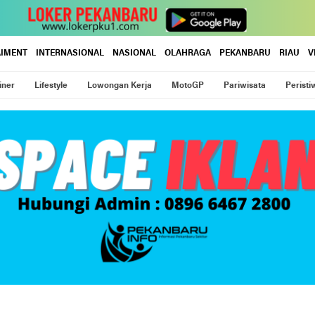
AIMENT
INTERNASIONAL
NASIONAL
OLAHRAGA
PEKANBARU
RIAU
V
iner
Lifestyle
Lowongan Kerja
MotoGP
Pariwisata
Peristi