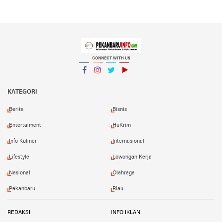
CONNECT WITH US
Facebook
Instagram
Twitter
YouTube
YouTube
KATEGORI
Berita
Bisnis
Entertaiment
HuKrim
Info Kuliner
Internasional
Lifestyle
Lowongan Kerja
Nasional
Olahraga
Pekanbaru
Riau
REDAKSI
INFO IKLAN