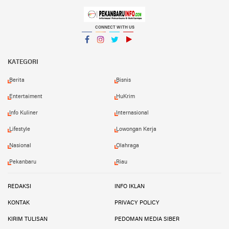
CONNECT WITH US
Facebook
Instagram
Twitter
YouTube
YouTube
KATEGORI
Berita
Bisnis
Entertaiment
HuKrim
Info Kuliner
Internasional
Lifestyle
Lowongan Kerja
Nasional
Olahraga
Pekanbaru
Riau
REDAKSI
INFO IKLAN
KONTAK
PRIVACY POLICY
KIRIM TULISAN
PEDOMAN MEDIA SIBER