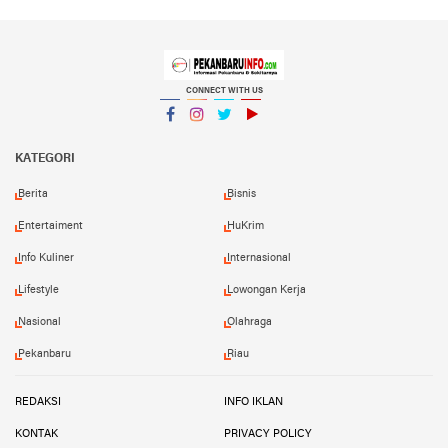
CONNECT WITH US
Facebook
Instagram
Twitter
YouTube
YouTube
KATEGORI
Berita
Bisnis
Entertaiment
HuKrim
Info Kuliner
Internasional
Lifestyle
Lowongan Kerja
Nasional
Olahraga
Pekanbaru
Riau
REDAKSI
INFO IKLAN
KONTAK
PRIVACY POLICY