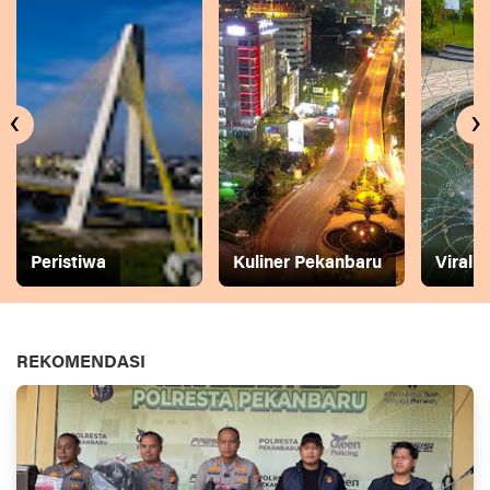
‹
›
Peristiwa
Kuliner Pekanbaru
Viral
REKOMENDASI