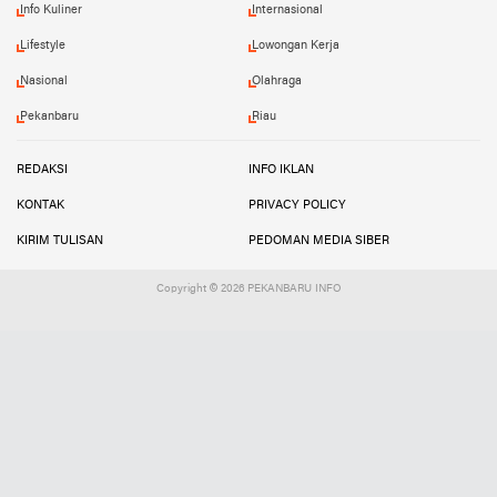
Info Kuliner
Internasional
Lifestyle
Lowongan Kerja
Nasional
Olahraga
Pekanbaru
Riau
REDAKSI
INFO IKLAN
KONTAK
PRIVACY POLICY
KIRIM TULISAN
PEDOMAN MEDIA SIBER
Copyright ©
2026 PEKANBARU INFO