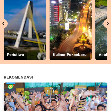
‹
›
Peristiwa
Kuliner Pekanbaru
Viral
REKOMENDASI