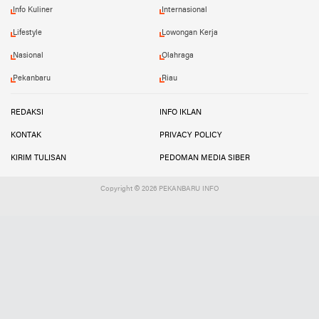
Info Kuliner
Internasional
Lifestyle
Lowongan Kerja
Nasional
Olahraga
Pekanbaru
Riau
REDAKSI
INFO IKLAN
KONTAK
PRIVACY POLICY
KIRIM TULISAN
PEDOMAN MEDIA SIBER
Copyright ©
2026 PEKANBARU INFO