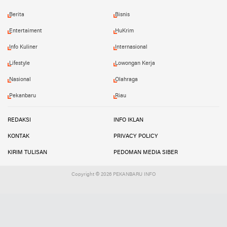
Berita
Bisnis
Entertaiment
HuKrim
Info Kuliner
Internasional
Lifestyle
Lowongan Kerja
Nasional
Olahraga
Pekanbaru
Riau
REDAKSI
INFO IKLAN
KONTAK
PRIVACY POLICY
KIRIM TULISAN
PEDOMAN MEDIA SIBER
Copyright ©
2026 PEKANBARU INFO