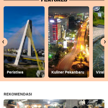
FEATURED
‹
›
Peristiwa
Kuliner Pekanbaru
Viral
REKOMENDASI