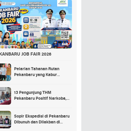
KANBARU JOB FAIR 2026
Pelarian Tahanan Rutan
Pekanbaru yang Kabur
Berakhir di Tempat Masak
Rendang Kurban
13 Pengunjung THM
Pekanbaru Positif Narkoba,
Ada Selebgram dan Anak
Bupati?
Sopir Ekspedisi di Pekanbaru
Dibunuh dan Dilakban di
Dalam Truk, 3 Pelaku