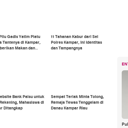
Pilu Gadis Yatim Piatu
11 Tahanan Kabur dari Sel
a Tantenya di Kampar,
Polres Kampar, Ini Identitas
iberikan Makan dan
dan Tampangnya
di Gudang tanpa Kasur
EN
ebsite Bank Palsu untuk
Sempat Teriak Minta Tolong,
Rekening, Mahasiswa di
Remaja Tewas Tenggelam di
r Ditangkap
Danau Kampar Riau
Pul