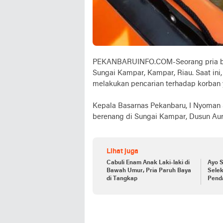
PEKANBARUINFO.COM-Seorang pria ber
Sungai Kampar, Kampar, Riau. Saat ini
melakukan pencarian terhadap korban y
Kepala Basarnas Pekanbaru, I Nyoman 
berenang di Sungai Kampar, Dusun Au
Lihat juga
Cabuli Enam Anak Laki-laki di
Ayo S
Bawah Umur, Pria Paruh Baya
Sele
di Tangkap
Pend
Agus