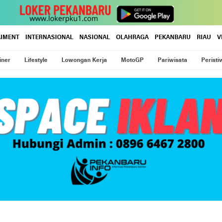
AIMENT
INTERNASIONAL
NASIONAL
OLAHRAGA
PEKANBARU
RIAU
V
iner
Lifestyle
Lowongan Kerja
MotoGP
Pariwisata
Peristi