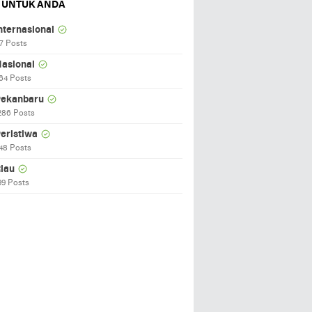
 UNTUK ANDA
nternasional
7 Posts
asional
64 Posts
ekanbaru
286 Posts
eristiwa
48 Posts
iau
99 Posts