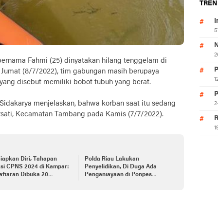
TREN
I
5
N
2
nama Fahmi (25) dinyatakan hilang tenggelam di
P
, Jumat (8/7/2022), tim gabungan masih berupaya
1
ang disebut memiliki bobot tubuh yang berat.
P
Sidakarya menjelaskan, bahwa korban saat itu sedang
2
rsati, Kecamatan Tambang pada Kamis (7/7/2022).
R
1
iapkan Diri, Tahapan
Polda Riau Lakukan
ksi CPNS 2024 di Kampar:
Penyelidikan, Di Duga Ada
aftaran Dibuka 20
Penganiayaan di Ponpes
tus
Kampar