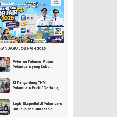
KANBARU JOB FAIR 2026
Pelarian Tahanan Rutan
Pekanbaru yang Kabur
Berakhir di Tempat Masak
Rendang Kurban
13 Pengunjung THM
Pekanbaru Positif Narkoba,
Ada Selebgram dan Anak
Bupati?
Sopir Ekspedisi di Pekanbaru
Dibunuh dan Dilakban di
Dalam Truk, 3 Pelaku