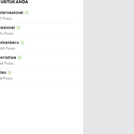
 UNTUK ANDA
nternasional
7 Posts
asional
64 Posts
ekanbaru
286 Posts
eristiwa
48 Posts
iau
99 Posts