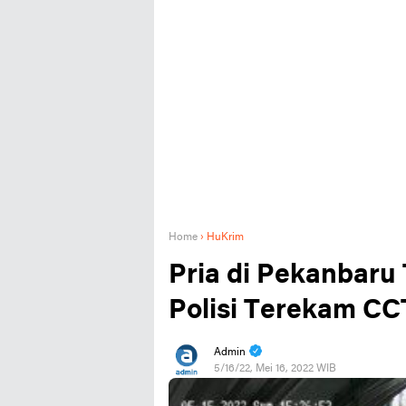
Home
›
HuKrim
Pria di Pekanbaru
Polisi Terekam C
Admin
5/16/22, Mei 16, 2022 WIB