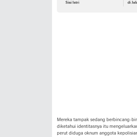
Sisi Istri
di Ja
Peka
Mereka tampak sedang berbincang-bin
diketahui identitasnya itu mengeluark
perut diduga oknum anggota kepolisian