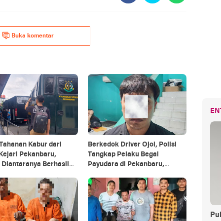
Buka komentar
EN
Tahanan Kabur dari
Berkedok Driver Ojol, Polisi
Kejari Pekanbaru,
Tangkap Pelaku Begal
Diantaranya Berhasil
Payudara di Pekanbaru,
gkap
Beraksi di Sejumlah Lokasi
Pul