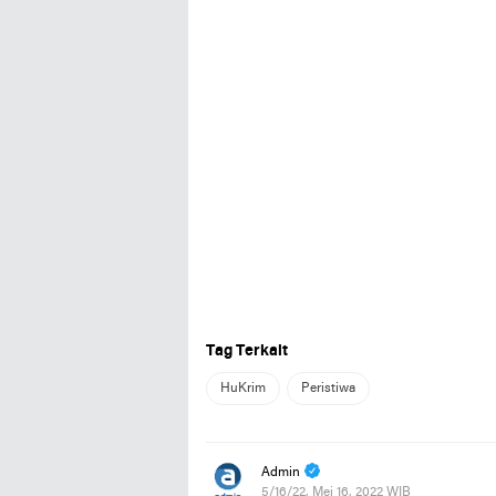
Tag Terkait
HuKrim
Peristiwa
Admin
5/16/22, Mei 16, 2022 WIB