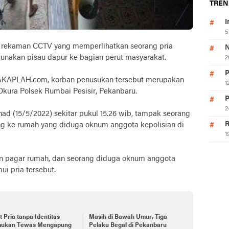
TREN
I
5
ekaman CCTV yang memperlihatkan seorang pria
N
nakan pisau dapur ke bagian perut masyarakat.
2
P
 CAKAPLAH.com, korban penusukan tersebut merupakan
1
kura Polsek Rumbai Pesisir, Pekanbaru.
P
2
had (15/5/2022) sekitar pukul 15.26 wib, tampak seorang
R
g ke rumah yang diduga oknum anggota kepolisian di
1
pan pagar rumah, dan seorang diduga oknum anggota
ui pria tersebut.
 Pria tanpa Identitas
Masih di Bawah Umur, Tiga
mukan Tewas Mengapung
Pelaku Begal di Pekanbaru