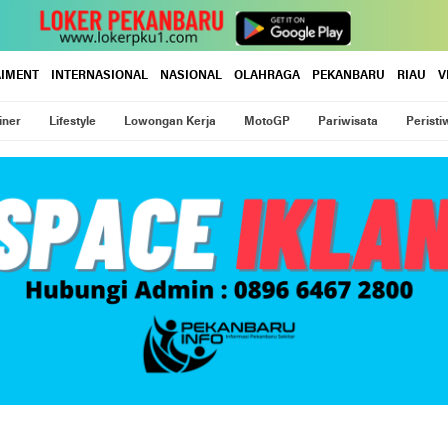
AIMENT
INTERNASIONAL
NASIONAL
OLAHRAGA
PEKANBARU
RIAU
V
iner
Lifestyle
Lowongan Kerja
MotoGP
Pariwisata
Peristi