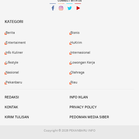
CONNECT WITH US
Facebook
Instagram
Twitter
YouTube
YouTube
KATEGORI
Berita
Bisnis
Entertaiment
HuKrim
Info Kuliner
Internasional
Lifestyle
Lowongan Kerja
Nasional
Olahraga
Pekanbaru
Riau
REDAKSI
INFO IKLAN
KONTAK
PRIVACY POLICY
KIRIM TULISAN
PEDOMAN MEDIA SIBER
Copyright ©
2026 PEKANBARU INFO