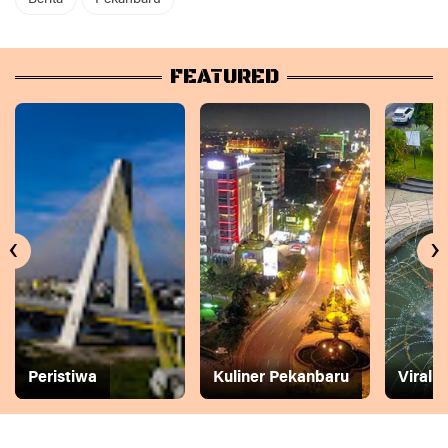
FEATURED
‹
›
Peristiwa
Kuliner Pekanbaru
Viral