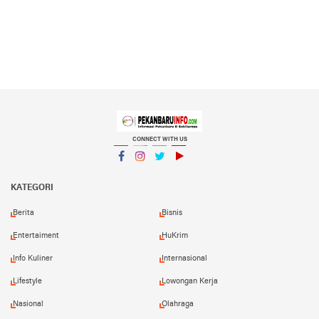
CONNECT WITH US
Facebook
Instagram
Twitter
YouTube
YouTube
KATEGORI
Berita
Bisnis
Entertaiment
HuKrim
Info Kuliner
Internasional
Lifestyle
Lowongan Kerja
Nasional
Olahraga