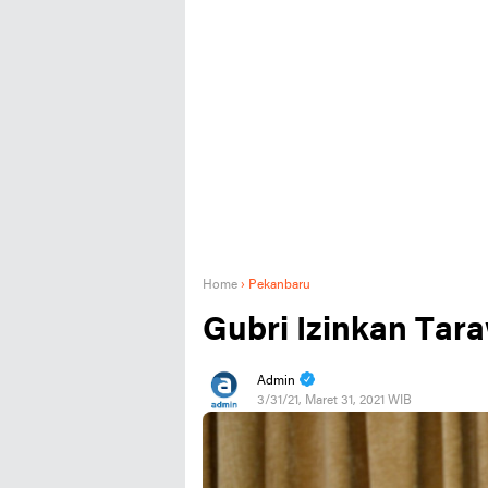
Home
›
Pekanbaru
Gubri Izinkan Tara
Admin
3/31/21, Maret 31, 2021 WIB