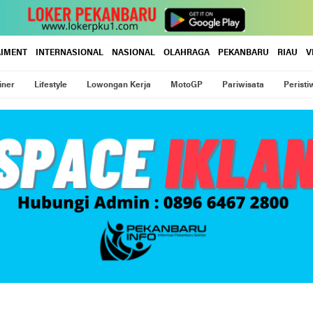
AIMENT
INTERNASIONAL
NASIONAL
OLAHRAGA
PEKANBARU
RIAU
V
iner
Lifestyle
Lowongan Kerja
MotoGP
Pariwisata
Peristi