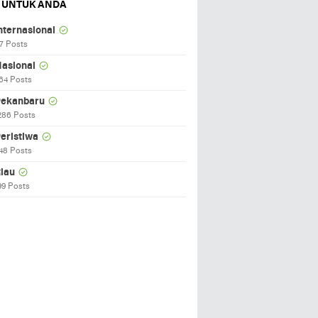
 UNTUK ANDA
nternasional
7 Posts
asional
64 Posts
ekanbaru
286 Posts
eristiwa
48 Posts
iau
99 Posts