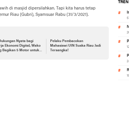
TREN
wih di masjid dipersilahkan. Tapi kita harus tetap
I
ernur Riau (Gubri), Syamsuar Rabu (31/3/2021).
5
N
2
P
Dukungan Nyata bagi
Pelaku Pembacokan
ja Ekonomi Digital, Wako
Mahasiswi UIN Suska Riau Jadi
1
g Bagikan 5 Motor untuk
Tersangka!
P
2
R
1