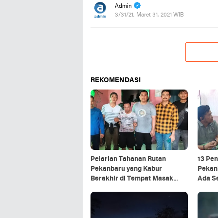
Admin
3/31/21, Maret 31, 2021 WIB
REKOMENDASI
Pelarian Tahanan Rutan
13 Pe
Pekanbaru yang Kabur
Pekanb
Berakhir di Tempat Masak
Ada S
Rendang Kurban
Bupati