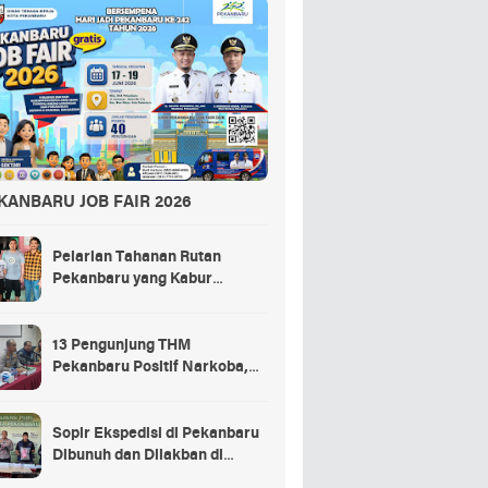
KANBARU JOB FAIR 2026
Pelarian Tahanan Rutan
Pekanbaru yang Kabur
Berakhir di Tempat Masak
Rendang Kurban
13 Pengunjung THM
Pekanbaru Positif Narkoba,
Ada Selebgram dan Anak
Bupati?
Sopir Ekspedisi di Pekanbaru
Dibunuh dan Dilakban di
Dalam Truk, 3 Pelaku