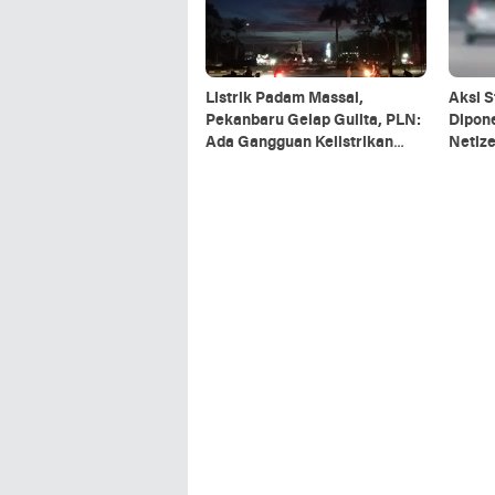
Listrik Padam Massal,
Aksi S
Pekanbaru Gelap Gulita, PLN:
Dipon
Ada Gangguan Kelistrikan
Netize
Sistem Sumbagut